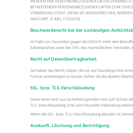
WERDEN IHRE PERSONENBEZOGENEN DATEN VERARBEITET, 
BETREFFENDER PERSONENBEZOGENER DATEN ZUM ZWECKE 
VERBINDUNG STEHT. WENN SIE WIDERSPRECHEN, WERDE
NACH ART. 21 ABS. 2 DSGVO).
Beschwerde­recht bei der zuständigen Aufsichts
Im Falle von Verstößen gegen die DSGVO steht den Betroffe
Arbeitsplatzes oder des Orts des mutmaßlichen Verstoßes z
Recht auf Daten­übertrag­barkeit
Sie haben das Recht, Daten, die wir auf Grundlage Ihrer Einw
Format aushändigen zu lassen. Sofern Sie die direkte Übertr
SSL- bzw. TLS-Verschlüsselung
Diese Seite nutzt aus Sicherheitsgründen und zum Schutz der
TLS-Verschlüsselung. Eine verschlüsselte Verbindung erkenne
Wenn die SSL- bzw. TLS-Verschlüsselung aktiviert ist, können
Auskunft, Löschung und Berichtigung