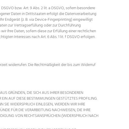
 a DSGVO bzw. Art. 9 Abs. 2 lit. a DSGVO, sofern besondere
gener Daten in Drittstaaten erfolgt die Datenverarbeitung
hr Endgerät (z. B. via Device-Fingerprinting) eingewilligt
 Daten zur Vertragserfüllung oder zur Durchführung
ir Ihre Daten, sofern diese zur Erfüllung einer rechtlichen
tigten Interesses nach Art. 6 Abs. 1 lit. f DSGVO erfolgen.
erzeit widerrufen. Die Rechtmäßigkeit der bis zum Widerruf
 AUS GRÜNDEN, DIE SICH AUS IHRER BESONDEREN
 EIN AUF DIESE BESTIMMUNGEN GESTÜTZTES PROFILING.
N SIE WIDERSPRUCH EINLEGEN, WERDEN WIR IHRE
NDE FÜR DIE VERARBEITUNG NACHWEISEN, DIE IHRE
TEIDIGUNG VON RECHTSANSPRÜCHEN (WIDERSPRUCH NACH