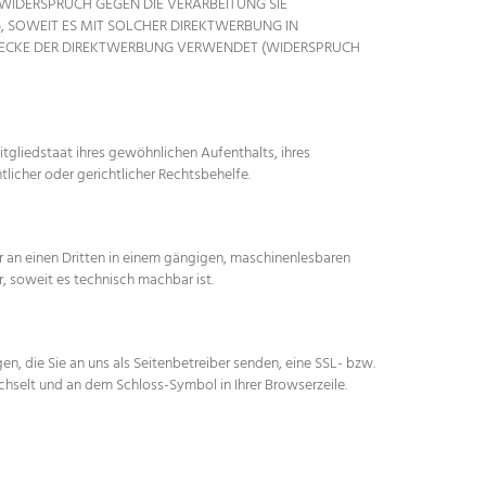
 WIDERSPRUCH GEGEN DIE VERARBEITUNG SIE
 SOWEIT ES MIT SOLCHER DIREKTWERBUNG IN
WECKE DER DIREKTWERBUNG VERWENDET (WIDERSPRUCH
gliedstaat ihres gewöhnlichen Aufenthalts, ihres
icher oder gerichtlicher Rechtsbehelfe.
der an einen Dritten in einem gängigen, maschinenlesbaren
, soweit es technisch machbar ist.
n, die Sie an uns als Seitenbetreiber senden, eine SSL- bzw.
echselt und an dem Schloss-Symbol in Ihrer Browserzeile.