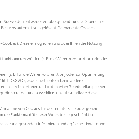
an. Sie werden entweder vorübergehend für die Dauer einer
es Besuchs automatisch gelöscht. Permanente Cookies
y-Cookies). Diese ermöglichen uns oder Ihnen die Nutzung
funktionieren würden (z. B. die Warenkorbfunktion oder die
en (z. B. für die Warenkorbfunktion) oder zur Optimierung
 lit. f DSGVO gespeichert, sofern keine andere
chnisch fehlerfreien und optimierten Bereitstellung seiner
t die Verarbeitung ausschließlich auf Grundlage dieser
ie Annahme von Cookies für bestimmte Fälle oder generell
 die Funktionalität dieser Website eingeschränkt sein.
rklärung gesondert informieren und ggf. eine Einwilligung