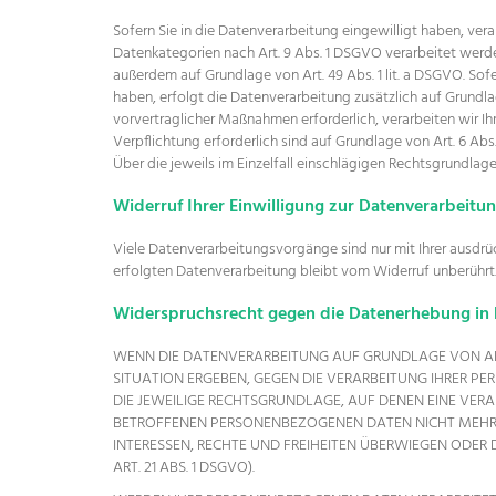
Sofern Sie in die Datenverarbeitung eingewilligt haben, vera
Datenkategorien nach Art. 9 Abs. 1 DSGVO verarbeitet werde
außerdem auf Grundlage von Art. 49 Abs. 1 lit. a DSGVO. Sofer
haben, erfolgt die Datenverarbeitung zusätzlich auf Grundlag
vorvertraglicher Maßnahmen erforderlich, verarbeiten wir Ihre
Verpflichtung erforderlich sind auf Grundlage von Art. 6 Abs.
Über die jeweils im Einzelfall einschlägigen Rechtsgrundlag
Widerruf Ihrer Einwilligung zur Datenverarbeitu
Viele Datenverarbeitungsvorgänge sind nur mit Ihrer ausdrück
erfolgten Datenverarbeitung bleibt vom Widerruf unberührt
Widerspruchsrecht gegen die Datenerhebung in 
WENN DIE DATENVERARBEITUNG AUF GRUNDLAGE VON ART. 6
SITUATION ERGEBEN, GEGEN DIE VERARBEITUNG IHRER P
DIE JEWEILIGE RECHTSGRUNDLAGE, AUF DENEN EINE VER
BETROFFENEN PERSONENBEZOGENEN DATEN NICHT MEHR V
INTERESSEN, RECHTE UND FREIHEITEN ÜBERWIEGEN ODE
ART. 21 ABS. 1 DSGVO).