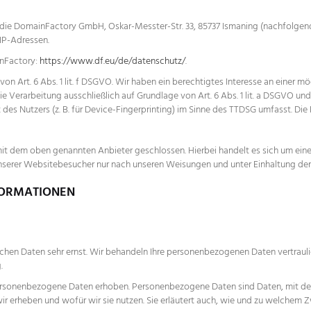
t die DomainFactory GmbH, Oskar-Messter-Str. 33, 85737 Ismaning (nachfolg
 IP-Adressen.
inFactory:
https://www.df.eu/de/datenschutz/
.
Art. 6 Abs. 1 lit. f DSGVO. Wir haben ein berechtigtes Interesse an einer mö
e Verarbeitung ausschließlich auf Grundlage von Art. 6 Abs. 1 lit. a DSGVO und
es Nutzers (z. B. für Device-Fingerprinting) im Sinne des TTDSG umfasst. Die Ei
it dem oben genannten Anbieter geschlossen. Hierbei handelt es sich um eine
nserer Websitebesucher nur nach unseren Weisungen und unter Einhaltung der
NFORMATIONEN
lichen Daten sehr ernst. Wir behandeln Ihre personenbezogenen Daten vertrau
.
sonenbezogene Daten erhoben. Personenbezogene Daten sind Daten, mit denen
ir erheben und wofür wir sie nutzen. Sie erläutert auch, wie und zu welchem 