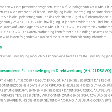
rbeiten wir Ihre personenbezogenen Daten auf Grundlage von Art. 6 Abs. 1 lit.
n. Im Falle einer ausdrücklichen Einwilligung in die Übertragung personenbezo
n Sie in die Speicherung von Cookies oder in den Zugriff auf Informationen in I
e von § 25 Abs. 1 TTDSG. Die Einwilligung ist jederzeit widerrufbar. Sind Ihre
 Daten auf Grundlage des Art. 6 Abs. 1 lit. b DSGVO. Des Weiteren verarbeiten w
 1 lit. c DSGVO. Die Datenverarbeitung kann ferner auf Grundlage unseres berech
en wird in den folgenden Absätzen dieser Datenschutzerklärung informiert.
ng
lichen Einwilligung möglich. Sie können eine bereits erteilte Einwilligung jed
.
besonderen Fällen sowie gegen Direktwerbung (Art. 21 DSGVO)
 ABS. 1 LIT. E ODER F DSGVO ERFOLGT, HABEN SIE JEDERZEIT DAS RECHT,
ERSONENBEZOGENEN DATEN WIDERSPRUCH EINZULEGEN; DIES GILT AUCH FÜR
ARBEITUNG BERUHT, ENTNEHMEN SIE DIESER DATENSCHUTZERKLÄRUNG. WEN
ERARBEITEN, ES SEI DENN, WIR KÖNNEN ZWINGENDE SCHUTZWÜRDIGE GRÜ
R DIE VERARBEITUNG DIENT DER GELTENDMACHUNG, AUSÜBUNG ODER VER