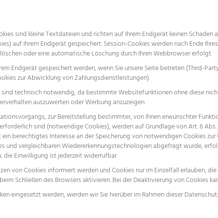
kies sind kleine Textdateien und richten auf Ihrem Endgerät keinen Schaden 
kies) auf Ihrem Endgerät gespeichert. Session-Cookies werden nach Ende Ihr
st löschen oder eine automatische Löschung durch Ihren Webbrowser erfolgt.
rem Endgerät gespeichert werden, wenn Sie unsere Seite betreten (Third-Part
ookies zur Abwicklung von Zahlungsdienstleistungen).
 sind technisch notwendig, da bestimmte Websitefunktionen ohne diese nicht 
zerverhalten auszuwerten oder Werbung anzuzeigen.
tionsvorgangs, zur Bereitstellung bestimmter, von Ihnen erwünschter Funktion
forderlich sind (notwendige Cookies), werden auf Grundlage von Art. 6 Abs. 1
in berechtigtes Interesse an der Speicherung von notwendigen Cookies zur te
ies und vergleichbaren Wiedererkennungstechnologien abgefragt wurde, erfolg
; die Einwilligung ist jederzeit widerrufbar.
etzen von Cookies informiert werden und Cookies nur im Einzelfall erlauben, d
im Schließen des Browsers aktivieren. Bei der Deaktivierung von Cookies kann
n eingesetzt werden, werden wir Sie hierüber im Rahmen dieser Datenschutze