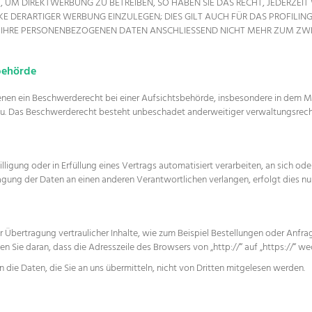
UM DIREKTWERBUNG ZU BETREIBEN, SO HABEN SIE DAS RECHT, JEDERZEIT
DERARTIGER WERBUNG EINZULEGEN; DIES GILT AUCH FÜR DAS PROFILING,
N IHRE PERSONENBEZOGENEN DATEN ANSCHLIESSEND NICHT MEHR ZUM Z
­behörde
nen ein Beschwerderecht bei einer Aufsichtsbehörde, insbesondere in dem Mit
u. Das Beschwerderecht besteht unbeschadet anderweitiger verwaltungsrechtl
illigung oder in Erfüllung eines Vertrags automatisiert verarbeiten, an sich o
agung der Daten an einen anderen Verantwortlichen verlangen, erfolgt dies nur
 Übertragung vertraulicher Inhalte, wie zum Beispiel Bestellungen oder Anfrage
n Sie daran, dass die Adresszeile des Browsers von „http://“ auf „https://“ w
 die Daten, die Sie an uns übermitteln, nicht von Dritten mitgelesen werden.