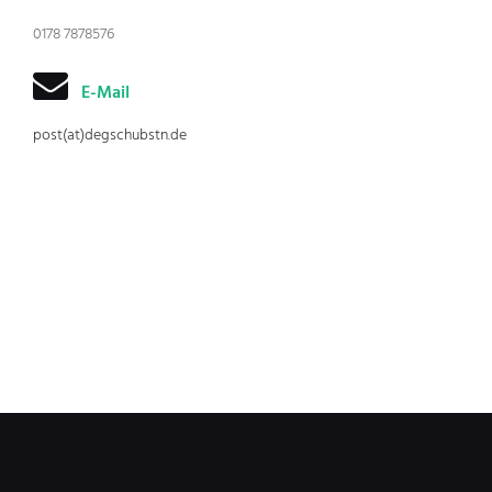
0178 7878576
E-Mail
post(at)degschubstn.de