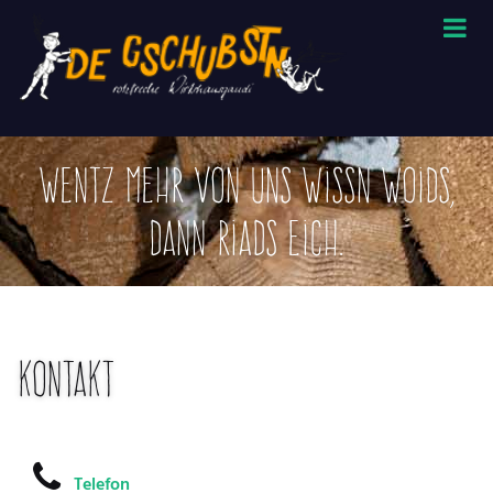
Wentz mehr von uns wissn woids,
dann riads eich.
Kontakt
Telefon